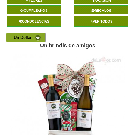
🌹FLORES
🍷OCASIÓN
🥳CUMPLEAÑOS
🎁REGALOS
🕊️CONDOLENCIAS
⭐VER TODOS
US Dollar
Un brindis de amigos