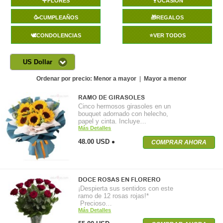
🌹FLORES
🍷OCASIÓN
🥳CUMPLEAÑOS
🎁REGALOS
🕊️CONDOLENCIAS
⭐VER TODOS
US Dollar
Ordenar por precio:
Menor a mayor
|
Mayor a menor
RAMO DE GIRASOLES
Cinco hermosos girasoles en un
bouquet adornado con helecho,
papel y cinta. Incluye…
Más Detalles
48.00 USD
COMPRAR AHORA
DOCE ROSAS EN FLORERO
¡Despierta sus sentidos con este
ramo de 12 rosas rojas!*
Precioso…
Más Detalles