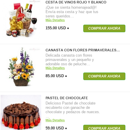
CESTA DE VINOS ROJO Y BLANCO
¡Que se sienta homenajead@!
Envía esta cesta y haz que tus
seres queridos…
Más Detalles
155.00 USD
COMPRAR AHORA
CANASTA CON FLORES PRIMAVERALES…
Delicada canasta con flores
primaverales y un pequeño y
adorable oso de peluche…
Más Detalles
85.00 USD
COMPRAR AHORA
PASTEL DE CHOCOLATE
Delicioso Pastel de chocolate
recubierto con ganache de
chocolate y pedazos de nueces.
…
Más Detalles
59.00 USD
COMPRAR AHORA