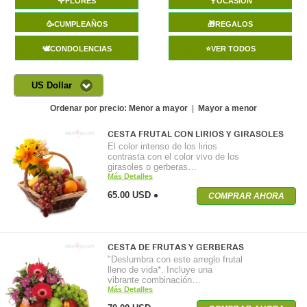
🌹FLORES
🍷OCASIÓN
🥳CUMPLEAÑOS
🎁REGALOS
🕊️CONDOLENCIAS
⭐VER TODOS
US Dollar
Ordenar por precio:
Menor a mayor
|
Mayor a menor
CESTA FRUTAL CON LIRIOS Y GIRASOLES
El color intenso de los lirios
contrasta con el color vivo de los
girasoles o gerberas…
Más Detalles
65.00 USD
COMPRAR AHORA
CESTA DE FRUTAS Y GERBERAS
"Deslumbra con este arreglo frutal
lleno de vida*. Incluye una
vibrante combinación…
Más Detalles