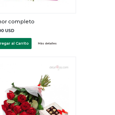
or completo
00 USD
regar al Carrito
Más detalles