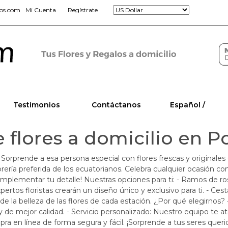
jos.com
Mi Cuenta
Regístrate
Testimonios
Contáctanos
Español /
 flores a domicilio en P
 Sorprende a esa persona especial con flores frescas y originales 
ría preferida de los ecuatorianos. Celebra cualquier ocasión con
plementar tu detalle! Nuestras opciones para ti: - Ramos de ros
xpertos floristas crearán un diseño único y exclusivo para ti. - Ce
 la belleza de las flores de cada estación. ¿Por qué elegirnos? -
 y de mejor calidad. - Servicio personalizado: Nuestro equipo te at
a en línea de forma segura y fácil. ¡Sorprende a tus seres querid