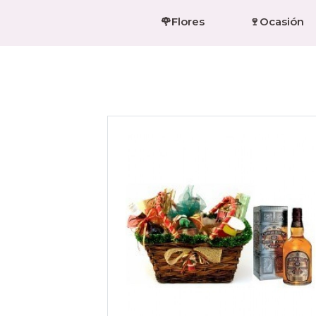
🌹Flores
🍷Ocasión