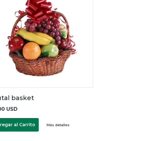
utal basket
00 USD
regar al Carrito
Más detalles