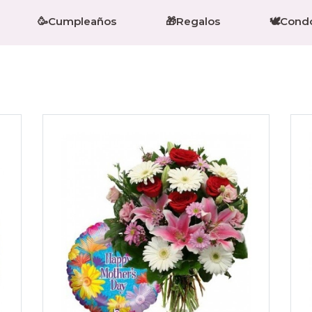
🥳Cumpleaños
🎁Regalos
🕊️Cond