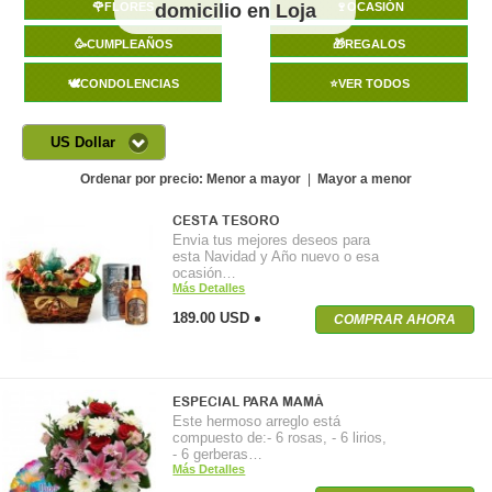
🌹FLORES
domicilio en Loja
🍷OCASIÓN
🥳CUMPLEAÑOS
🎁REGALOS
🕊️CONDOLENCIAS
⭐VER TODOS
US Dollar
Ordenar por precio:
Menor a mayor
|
Mayor a menor
CESTA TESORO
Envia tus mejores deseos para
esta Navidad y Año nuevo o esa
ocasión…
Más Detalles
189.00 USD
COMPRAR AHORA
ESPECIAL PARA MAMÁ
Este hermoso arreglo está
compuesto de:- 6 rosas, - 6 lirios,
- 6 gerberas…
Más Detalles