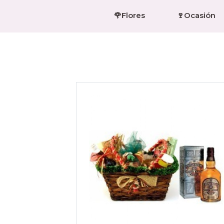
🌹Flores
🍷Ocasión