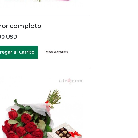
or completo
00 USD
regar al Carrito
Más detalles