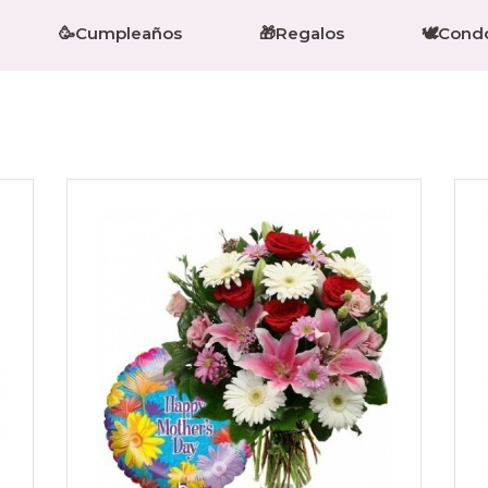
🥳Cumpleaños
🎁Regalos
🕊️Cond