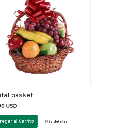
utal basket
00 USD
regar al Carrito
Más detalles