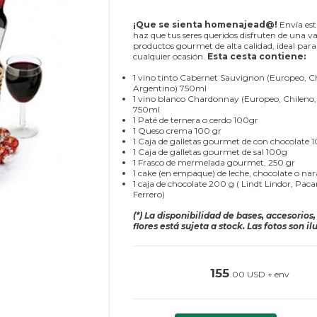
¡Que se sienta homenajead@!
Envía est
haz que tus seres queridos disfruten de una v
productos gourmet de alta calidad, ideal para
cualquier ocasión.
Esta cesta contiene:
1 vino tinto Cabernet Sauvignon (Europeo, Ch
Argentino) 750ml
1 vino blanco Chardonnay (Europeo, Chileno,
750ml
1 Paté de ternera o cerdo 100gr
1 Queso crema 100 gr
1 Caja de galletas gourmet de con chocolate 
1 Caja de galletas gourmet de sal 100g
1 Frasco de mermelada gourmet, 250 gr
1 cake (en empaque) de leche, chocolate o na
1 caja de chocolate 200 g ( Lindt Lindor, Paca
Ferrero)
(*) La disponibilidad de bases, accesorios,
flores está sujeta a stock. Las fotos son il
155
.00 USD + env