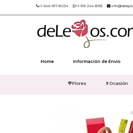
+1-646-597-8034
+1-516-244-8155
info@delejo
Home
Información de Envío
🌹Flores
🍷Ocasión