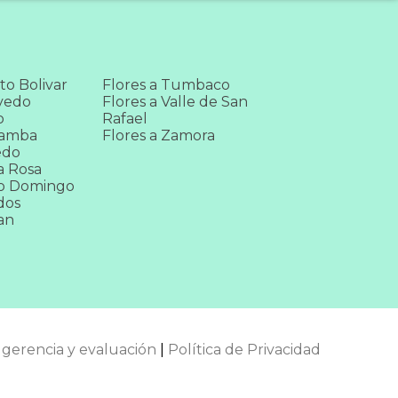
to Bolivar
Flores a Tumbaco
vedo
Flores a Valle de San
o
Rafael
bamba
Flores a Zamora
edo
a Rosa
to Domingo
dos
an
gerencia y evaluación
|
Política de Privacidad