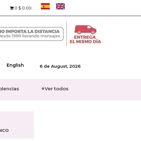
0
$ 0.00
English
6 de August, 2026
olencias
⭐Ver todos
ANCO