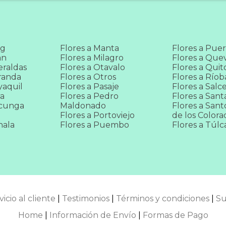
eg
Flores a Manta
Flores a Puer
an
Flores a Milagro
Flores a Que
eraldas
Flores a Otavalo
Flores a Quit
randa
Flores a Otros
Flores a Río
yaquil
Flores a Pasaje
Flores a Salc
ra
Flores a Pedro
Flores a Sant
acunga
Maldonado
Flores a San
Flores a Portoviejo
de los Colora
hala
Flores a Puembo
Flores a Túlc
vicio al cliente
|
Testimonios
|
Términos y condiciones
|
Su
Home
|
Información de Envío
|
Formas de Pago