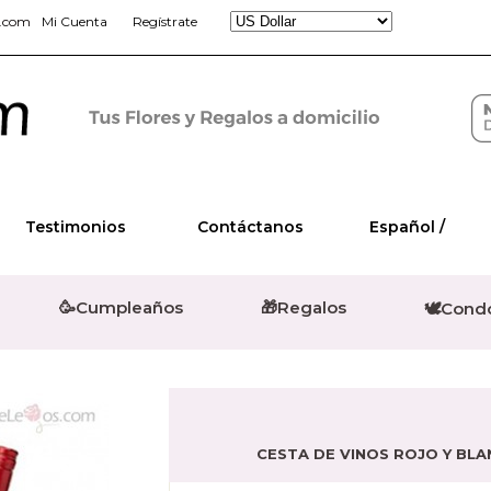
s.com
Mi Cuenta
Regístrate
Testimonios
Contáctanos
Español /
🥳Cumpleaños
🎁Regalos
🕊️Cond
CESTA DE VINOS ROJO Y BL