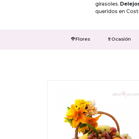
girasoles.
Delejo
queridos en Cost
🌹Flores
🍷Ocasión