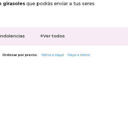
n girasoles
que podrás enviar a tus seres
ondolencias
⭐Ver todos
Ordenar por precio:
Menor a mayor
Mayor a menor