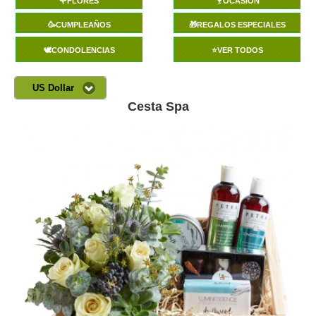
🌹FLORES
🍷OCASIÓN
🥳CUMPLEAÑOS
🎁REGALOS ESPECIALES
🕊️CONDOLENCIAS
⭐VER TODOS
US Dollar
Cesta Spa