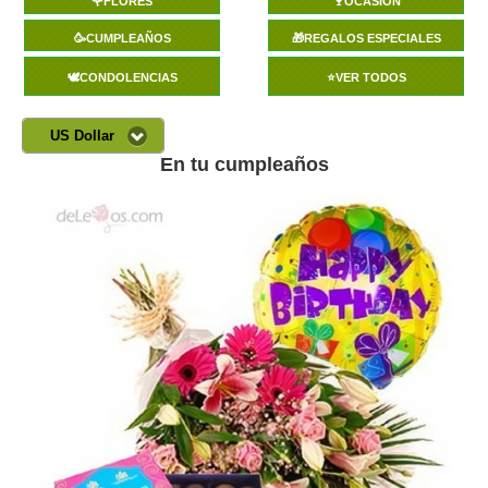
🌹FLORES
🍷OCASIÓN
🥳CUMPLEAÑOS
🎁REGALOS ESPECIALES
🕊️CONDOLENCIAS
⭐VER TODOS
US Dollar
En tu cumpleaños