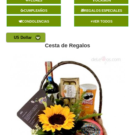
🌹FLORES
🍷OCASIÓN
🥳CUMPLEAÑOS
🎁REGALOS ESPECIALES
🕊️CONDOLENCIAS
⭐VER TODOS
US Dollar
Cesta de Regalos