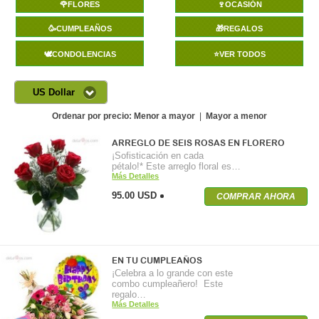
🌹FLORES
🍷OCASIÓN
🥳CUMPLEAÑOS
🎁REGALOS
🕊️CONDOLENCIAS
⭐VER TODOS
US Dollar
Ordenar por precio:
Menor a mayor
|
Mayor a menor
ARREGLO DE SEIS ROSAS EN FLORERO
¡Sofisticación en cada
pétalo!* Este arreglo floral es…
Más Detalles
95.00 USD
COMPRAR AHORA
EN TU CUMPLEAÑOS
¡Celebra a lo grande con este
combo cumpleañero! Este
regalo…
Más Detalles