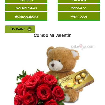
🌹FLORES
🍷OCASIÓN
🥳CUMPLEAÑOS
🎁REGALOS
🕊️CONDOLENCIAS
⭐VER TODOS
US Dollar
Combo Mi Valentín