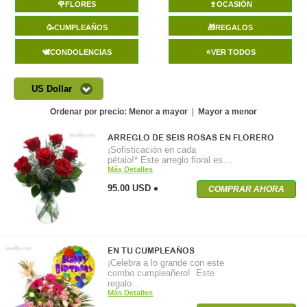
🌹FLORES
🍷OCASIÓN
🥳CUMPLEAÑOS
🎁REGALOS
🕊️CONDOLENCIAS
⭐VER TODOS
US Dollar
Ordenar por precio:
Menor a mayor
|
Mayor a menor
ARREGLO DE SEIS ROSAS EN FLORERO
¡Sofisticación en cada
pétalo!* Este arreglo floral es…
Más Detalles
95.00 USD
COMPRAR AHORA
EN TU CUMPLEAÑOS
¡Celebra a lo grande con este
combo cumpleañero! Este
regalo…
Más Detalles