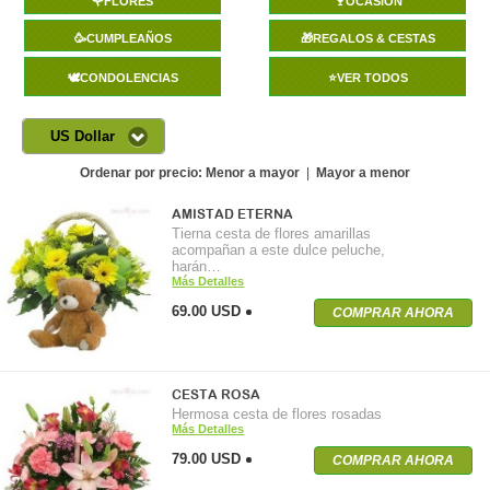
🌹FLORES
🍷OCASIÓN
🥳CUMPLEAÑOS
🎁REGALOS & CESTAS
🕊️CONDOLENCIAS
⭐VER TODOS
US Dollar
Ordenar por precio:
Menor a mayor
|
Mayor a menor
AMISTAD ETERNA
Tierna cesta de flores amarillas
acompañan a este dulce peluche,
harán…
Más Detalles
69.00 USD
COMPRAR AHORA
CESTA ROSA
Hermosa cesta de flores rosadas
Más Detalles
79.00 USD
COMPRAR AHORA