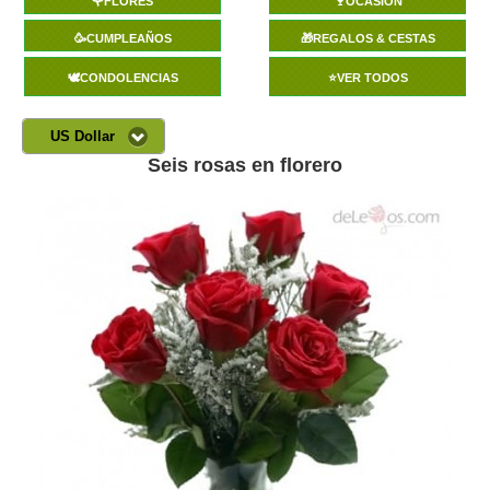
🌹FLORES
🍷OCASIÓN
🥳CUMPLEAÑOS
🎁REGALOS & CESTAS
🕊️CONDOLENCIAS
⭐VER TODOS
US Dollar
Seis rosas en florero