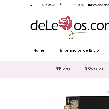
+1-646-597-8034
+1-516-244-8155
info@delejo
Home
Información de Envío
🌹Flores
🍷Ocasión