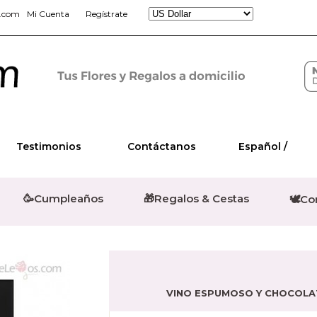
s.com
Mi Cuenta
Regístrate
Testimonios
Contáctanos
Español /
🥳Cumpleaños
🎁Regalos & Cestas
🕊️C
VINO ESPUMOSO Y CHOCOLA