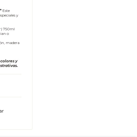
"*
Este
speciales y
ar) 750ml
lian o
tón, madera
 colores y
ustrativas.
ar