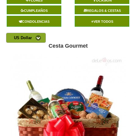
🌹FLORES
🍷OCASIÓN
🥳CUMPLEAÑOS
🎁REGALOS & CESTAS
🕊️CONDOLENCIAS
⭐VER TODOS
US Dollar
Cesta Gourmet