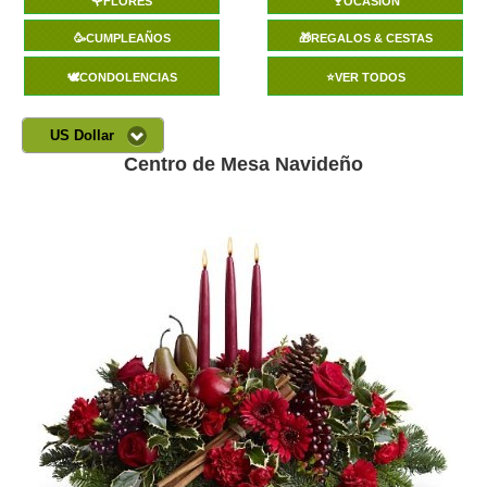
🌹FLORES
🍷OCASIÓN
🥳CUMPLEAÑOS
🎁REGALOS & CESTAS
🕊️CONDOLENCIAS
⭐VER TODOS
US Dollar
Centro de Mesa Navideño