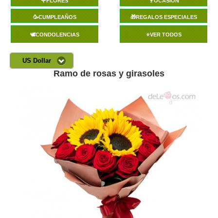
🌹FLORES
🍷OCASIÓN
🥳CUMPLEAÑOS
🎁REGALOS ESPECIALES
🕊️CONDOLENCIAS
⭐VER TODOS
US Dollar
Ramo de rosas y girasoles