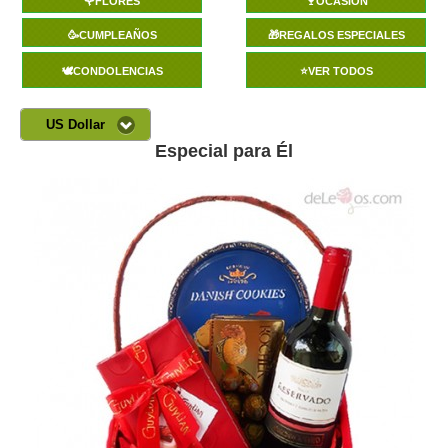
🌹FLORES
🍷OCASIÓN
🥳CUMPLEAÑOS
🎁REGALOS ESPECIALES
🕊️CONDOLENCIAS
⭐VER TODOS
US Dollar
Especial para Él